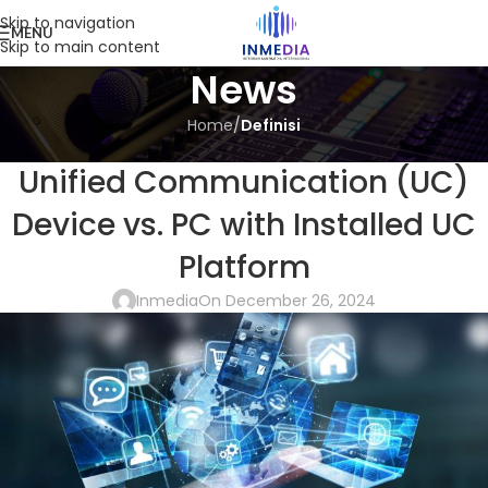
Skip to navigation
MENU
Skip to main content
News
Home
/
Definisi
DEFINISI
,
SERBA SERBI
,
UNCATEGORIZED
Unified Communication (UC)
Device vs. PC with Installed UC
Platform
Inmedia
On December 26, 2024