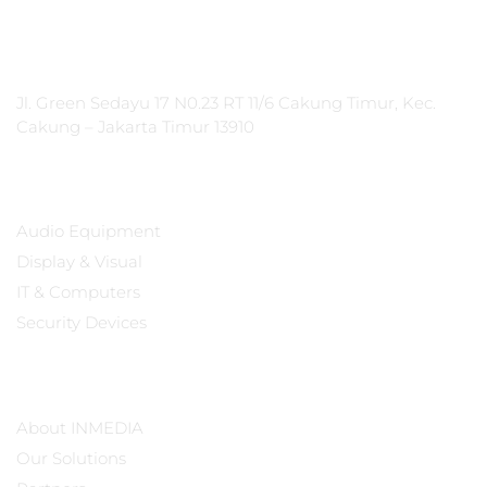
PT Integrasi Multimedia Internasional
Jl. Green Sedayu 17 N0.23 RT 11/6 Cakung Timur, Kec.
Cakung – Jakarta Timur 13910
Products
Audio Equipment
Display & Visual
IT & Computers
Security Devices
Our Company
About INMEDIA
Our Solutions