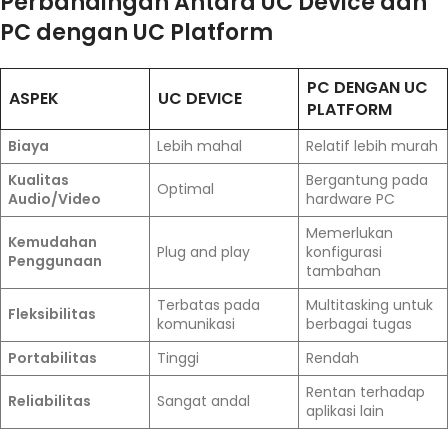
Perbandingan Antara UC Device dan
PC dengan UC Platform
PC DENGAN UC
ASPEK
UC DEVICE
PLATFORM
Biaya
Lebih mahal
Relatif lebih murah
Kualitas
Bergantung pada
Optimal
Audio/Video
hardware PC
Memerlukan
Kemudahan
Plug and play
konfigurasi
Penggunaan
tambahan
Terbatas pada
Multitasking untuk
Fleksibilitas
komunikasi
berbagai tugas
Portabilitas
Tinggi
Rendah
Rentan terhadap
Reliabilitas
Sangat andal
aplikasi lain