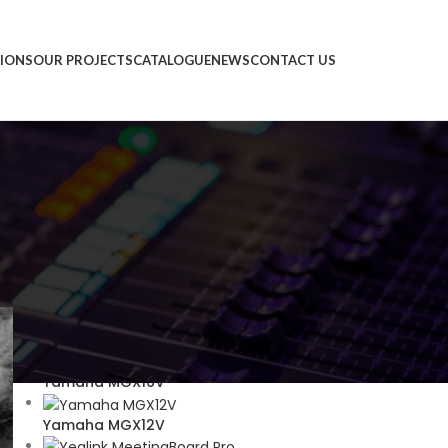
IONS
OUR PROJECTS
CATALOGUE
NEWS
CONTACT US
PRODUCTS
Neat Bar Gen 2
Neat Bar BYOD
Yamaha MGX16V
Yamaha MGX12V