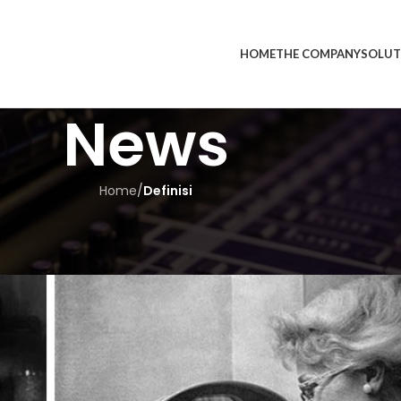
HOME
THE COMPANY
SOLUT
News
Home
/
Definisi
SERBA SERBI
eo Conference
On December 20, 2024