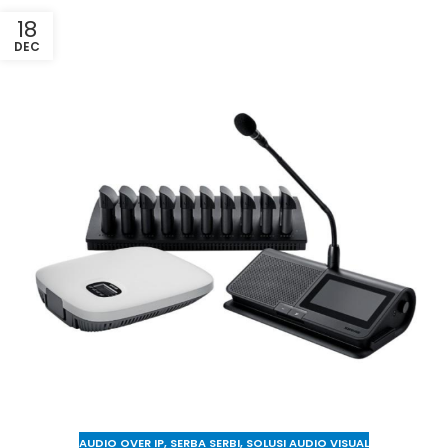
18
DEC
AUDIO OVER IP
,
SERBA SERBI
,
SOLUSI AUDIO VISUAL