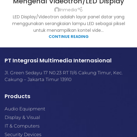
Mengenal Videotron/LED Display
Inmedia
LED Display/Videotron adalah layar panel datar yang
menggunakan serangkaian lampu LED sebagai piksel
untuk menampilkan kontel vide...
CONTINUE READING
PT Integrasi Multimedia Internasional
Jl. Green Sedayu 17 N0.23 RT 11/6 Cakung Timur, Kec.
Cakung – Jakarta Timur 13910
Products
Audio Equipment
Display & Visual
IT & Computers
Security Devices