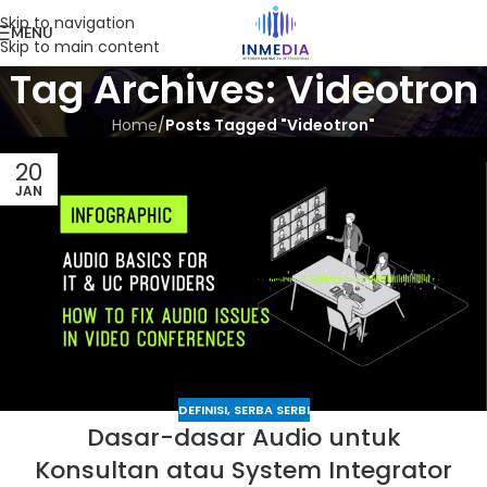
Skip to navigation
MENU
Skip to main content
Tag Archives: Videotron
Home
/
Posts Tagged "Videotron"
20
JAN
DEFINISI
,
SERBA SERBI
Dasar-dasar Audio untuk
Konsultan atau System Integrator