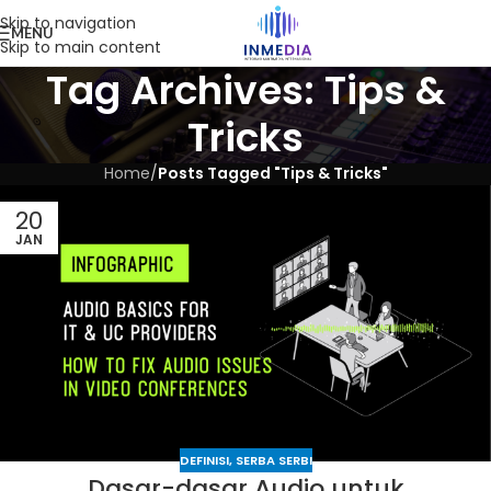
Skip to navigation
MENU
Skip to main content
Tag Archives: Tips &
Tricks
Home
/
Posts Tagged "Tips & Tricks"
20
JAN
DEFINISI
,
SERBA SERBI
Dasar-dasar Audio untuk